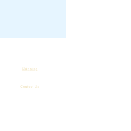
Shipping
Contact Us