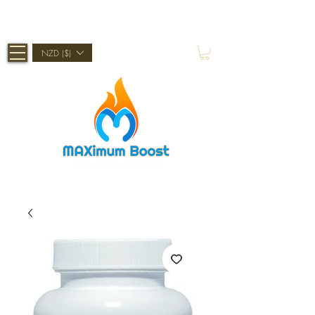
Shop Now, Pay Later With Afterpay
NZD ($)