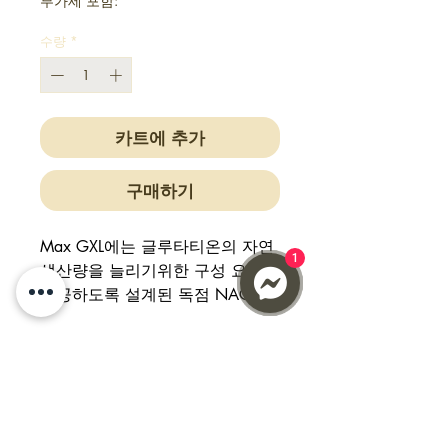
부가세 포함:
수량
*
카트에 추가
구매하기
Max GXL에는 글루타티온의 자연
1
생산량을 늘리기위한 구성 요소를
제공하도록 설계된 독점 NAC 공
식이 포함되어 있습니다. 글루타
티온의 특정 구성 요소뿐만 아니
라 이러한 구성 요소의 흡수를 돕
는 주요 영양소도 포함합니다.
제품 장점
• 글루타티온 생산을 촉진하는 독