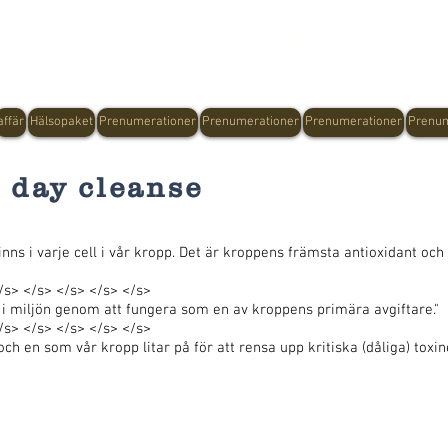
Shop Now, Pay Later With Afterpay
affär
Hälsopaket
Prenumerationer
Prenumerationer
Prenumerationer
Prenum
7 day cleanse
nns i varje cell i vår kropp. Det är kroppens främsta antioxidant och
/s> </s> </s> </s> </s>
r i miljön genom att fungera som en av kroppens primära avgiftare."
/s> </s> </s> </s> </s>
ch en som vår kropp litar på för att rensa upp kritiska (dåliga) toxine