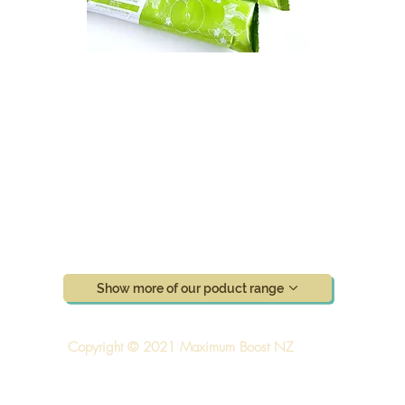
Show more of our poduct range
Copyright © 2021 Maximum Boost NZ