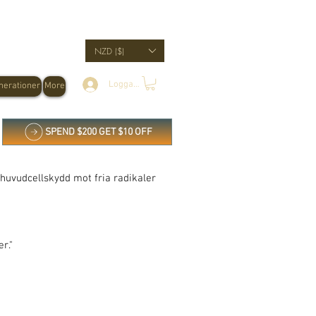
NZD ($)
Logga in
erationer
More
SPEND $200 GET $10 OFF
 huvudcellskydd mot fria radikaler
r."