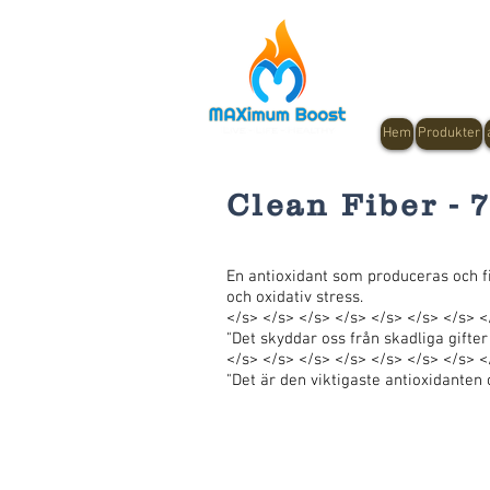
Hem
Produkter
Clean Fiber - 
En antioxidant som produceras och fi
och oxidativ stress.
</s> </s> </s> </s> </s> </s> </s> <
"Det skyddar oss från skadliga gifte
</s> </s> </s> </s> </s> </s> </s> <
"Det är den viktigaste antioxidanten o