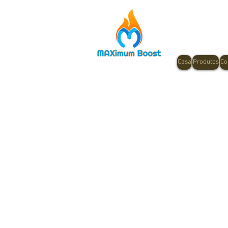
Casa
Produtos
Co