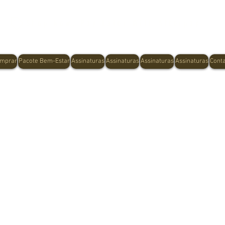
Shop Now, Pay Later With Afterpay
mprar
Pacote Bem-Estar
Assinaturas
Assinaturas
Assinaturas
Assinaturas
Cont