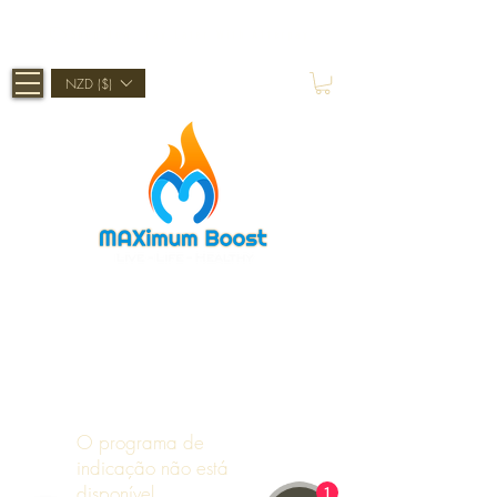
Shop Now, Pay Later With Afterpay
NZD ($)
O programa de
indicação não está
disponível.
1