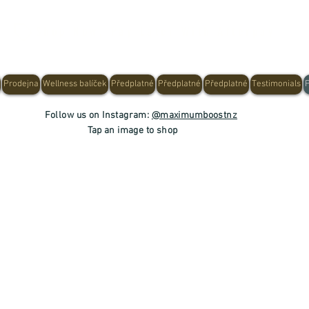
Shop Now, Pay Later With Afterpay
Prodejna
Wellness balíček
Předplatné
Předplatné
Předplatné
Testimonials
Follow us on Instagram:
@maximumboostnz
Tap an image to shop