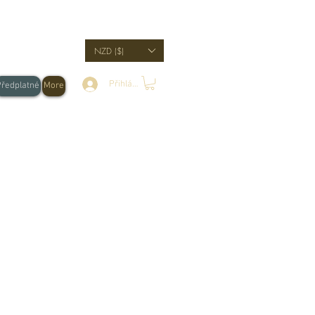
NZD ($)
Přihlásit se
Předplatné
More