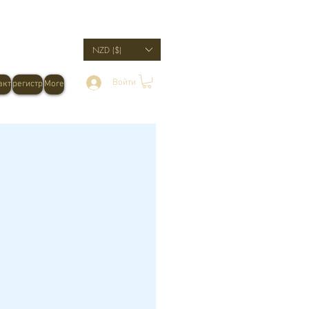
NZD ($)
Войти
акт
регистр
More