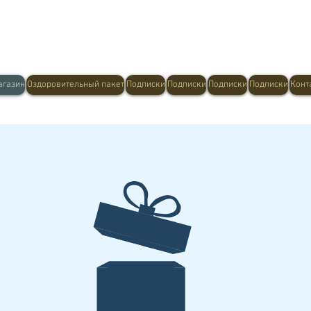
Shop Now, Pay Later With Afterpay
агазин
Оздоровительный пакет
Подписки
Подписки
Подписки
Подписки
Конт