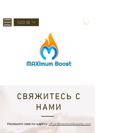
Shop Now, Pay Later With Afterpay
NZD ($)
СВЯЖИТЕСЬ С
НАМИ
Напишите нам по адресу
office@maximumboostnz.com