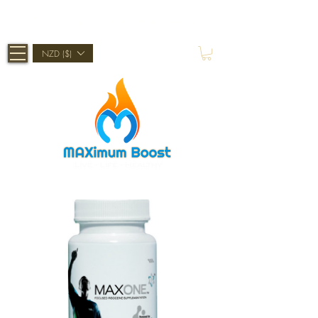
Shop Now, Pay Later With Afterpay
NZD ($)