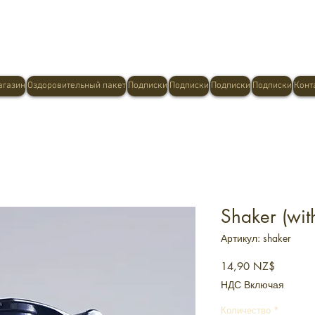
Shop Now, Pay Later With Afterpay
агазин
Оздоровительный пакет
Подписки
Подписки
Подписки
Подписки
Конт
Shaker (wit
Артикул: shaker
Цена
14,90 NZ$
НДС Включая
Количество
*