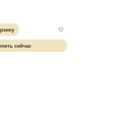
орзину
упить сейчас