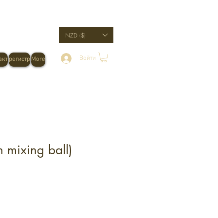
NZD ($)
Войти
акт
регистр
More
h mixing ball)